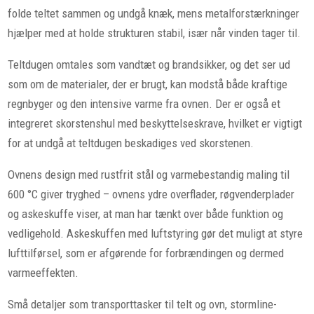
folde teltet sammen og undgå knæk, mens metalforstærkninger
hjælper med at holde strukturen stabil, især når vinden tager til.
Teltdugen omtales som vandtæt og brandsikker, og det ser ud
som om de materialer, der er brugt, kan modstå både kraftige
regnbyger og den intensive varme fra ovnen. Der er også et
integreret skorstenshul med beskyttelseskrave, hvilket er vigtigt
for at undgå at teltdugen beskadiges ved skorstenen.
Ovnens design med rustfrit stål og varmebestandig maling til
600 °C giver tryghed – ovnens ydre overflader, røgvenderplader
og askeskuffe viser, at man har tænkt over både funktion og
vedligehold. Askeskuffen med luftstyring gør det muligt at styre
lufttilførsel, som er afgørende for forbrændingen og dermed
varmeeffekten.
Små detaljer som transporttasker til telt og ovn, stormline-