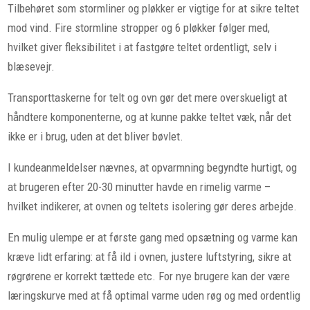
Tilbehøret som stormliner og pløkker er vigtige for at sikre teltet
mod vind. Fire stormline stropper og 6 pløkker følger med,
hvilket giver fleksibilitet i at fastgøre teltet ordentligt, selv i
blæsevejr.
Transporttaskerne for telt og ovn gør det mere overskueligt at
håndtere komponenterne, og at kunne pakke teltet væk, når det
ikke er i brug, uden at det bliver bøvlet.
I kundeanmeldelser nævnes, at opvarmning begyndte hurtigt, og
at brugeren efter 20-30 minutter havde en rimelig varme –
hvilket indikerer, at ovnen og teltets isolering gør deres arbejde.
En mulig ulempe er at første gang med opsætning og varme kan
kræve lidt erfaring: at få ild i ovnen, justere luftstyring, sikre at
røgrørene er korrekt tættede etc. For nye brugere kan der være
læringskurve med at få optimal varme uden røg og med ordentlig