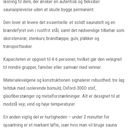
løsning til dem, der ønsker en autentisk og fleksibel
saunaoplevelse uden at skulle bygge permanent.
Den lover at levere det essentielle: et solidt saunatelt og en
brændefyret ovn i rustfrit stål, samt det nødvendige tilbehør som
skorstensrør, stenkurv, brandtæppe, gulv, pløkker og
transporttasker.
Kapaciteten er opgivet til 4-6 personer, hvilket gør den velegnet
til mindre grupper, familier eller samvær med venner.
Materialevalgene og konstruktionen signalerer robusthed: tre lag
teltduk med isolerende bomuld, Oxford-300D stof,
glasfiberstænger og metalforstærkninger. Alt er designet til at
modstå vejr, vind og høje temperaturer.
En anden vigtig del er hurtigheden – under 2 minutter for
opsætning er et markant løfte, især hvis man vil bruge sauna