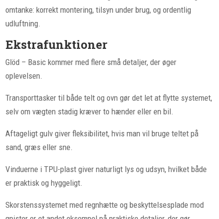
omtanke: korrekt montering, tilsyn under brug, og ordentlig
udluftning.
Ekstrafunktioner
Glöd – Basic kommer med flere små detaljer, der øger
oplevelsen.
Transporttasker til både telt og ovn gør det let at flytte systemet,
selv om vægten stadig kræver to hænder eller en bil.
Aftageligt gulv giver fleksibilitet, hvis man vil bruge teltet på
sand, græs eller sne.
Vinduerne i TPU-plast giver naturligt lys og udsyn, hvilket både
er praktisk og hyggeligt.
Skorstenssystemet med regnhætte og beskyttelsesplade mod
gnister er et andet eksempel på praktiske detaljer, der gør