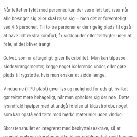
Når teltet er fyldt med personer, kan der være lidt tæt, især når
alle bevæger sig eller skal rejse sig — men det er forventeligt
ved 4-6 personer. Til to-tre personer er der rigelig plads til også
at have lidt ekstra komfort, fx siddepuder eller teltlygter uden at
føle, at det bliver trangt.
Gulvet, som er aftageligt, giver fleksibilitet. Man kan tilpasse
siddearrangementer, lægge noget isolerende under, eller gøre
plads til rygstøtte, hvis man ønsker at sidde længe.
Vinduerne (TPU plast) giver lys og mulighed for udsigt, hvilket
gør teltet mere behageligt, når man opholder sig derinde. Dette
lysindfald hjælper med at undgå følelse af klaustrofobi, noget
som kan opstå ved telte med mørke materialer uden vindue.
Skorstenshullet er integreret med beskyttelseskrave, så at
rummet omkring skorstenen ikke bliver problematisk med hensyn